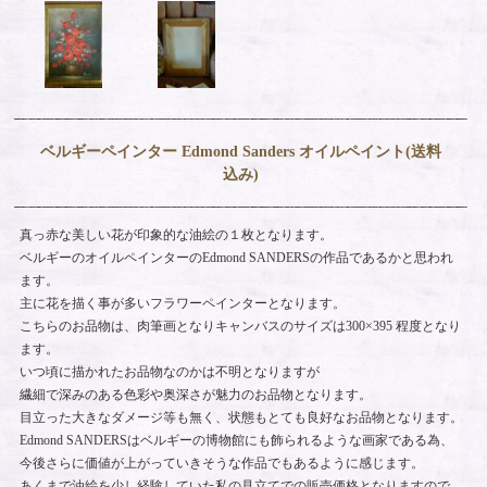
ベルギーペインター Edmond Sanders オイルペイント(送料
込み)
真っ赤な美しい花が印象的な油絵の１枚となります。
ベルギーのオイルペインターのEdmond SANDERSの作品であるかと思われ
ます。
主に花を描く事が多いフラワーペインターとなります。
こちらのお品物は、肉筆画となりキャンバスのサイズは300×395 程度となり
ます。
いつ頃に描かれたお品物なのかは不明となりますが
繊細で深みのある色彩や奥深さが魅力のお品物となります。
目立った大きなダメージ等も無く、状態もとても良好なお品物となります。
Edmond SANDERSはベルギーの博物館にも飾られるような画家である為、
今後さらに価値が上がっていきそうな作品でもあるように感じます。
あくまで油絵を少し経験していた私の見立てでの販売価格となりますので、