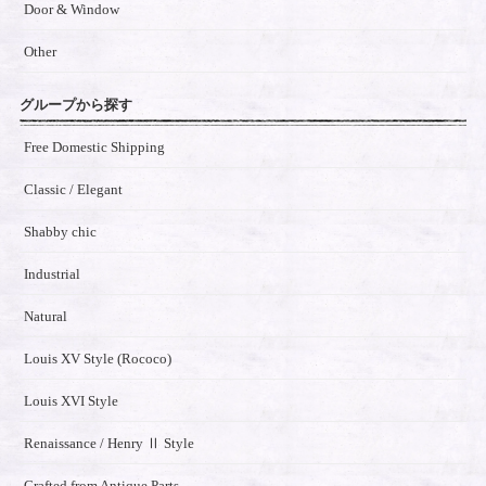
Door & Window
Other
グループから探す
Free Domestic Shipping
Classic / Elegant
Shabby chic
Industrial
Natural
Louis XV Style (Rococo)
Louis XVI Style
Renaissance / Henry Ⅱ Style
Crafted from Antique Parts