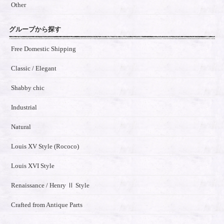
Other
グループから探す
Free Domestic Shipping
Classic / Elegant
Shabby chic
Industrial
Natural
Louis XV Style (Rococo)
Louis XVI Style
Renaissance / Henry Ⅱ Style
Crafted from Antique Parts