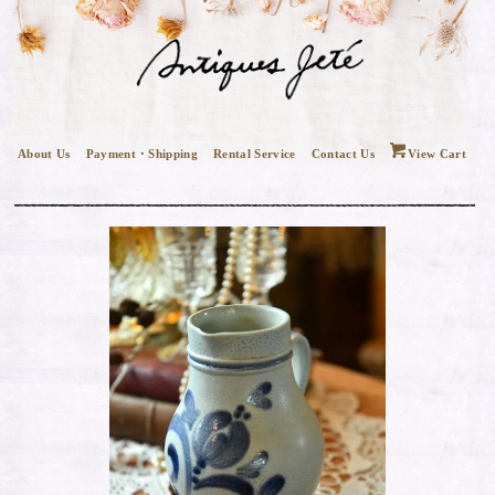
About Us
Payment・Shipping
Rental Service
Contact Us
View Cart