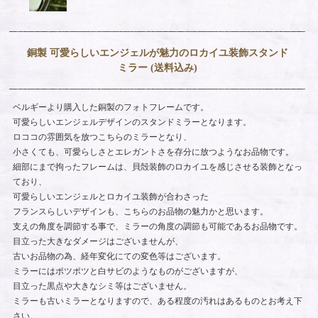
銅製 可愛らしいエンジェルが魅力のロカイユ装飾スタンド
ミラー (送料込み)
ベルギーより購入した銅製のフォトフレームです。
可愛らしいエンジェルデザインのスタンドミラーとなります。
ロココの雰囲気を放つこちらのミラーとなり、
小さくても、可愛らしさとエレガントさを存分に放つようなお品物です。
細部にまで拘ったフレームは、貝殻装飾のロカイユを感じさせる装飾となっ
ており、
可愛らしいエンジェルとロカイユ装飾が合わさった
フランスらしいデザインも、こちらのお品物の魅力かと思います。
支えの角度を調節する事で、ミラーの角度の調節も可能であるお品物です。
目立った大きなダメージはございませんが、
古いお品物の為、経年変化にての変色等はございます。
ミラーにはポツポツと白サビのようなものがございますが、
目立った黒点や大きなシミ等はございません。
ミラーも古いミラーとなりますので、ある程度の汚れはあるものとお考え下
さい。