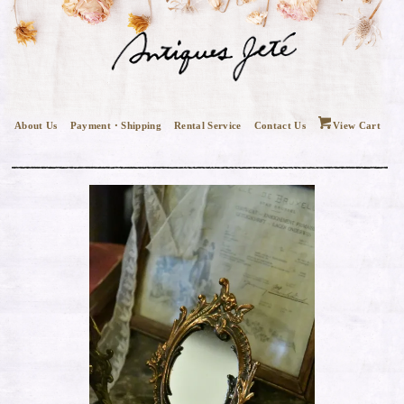
About Us
Payment・Shipping
Rental Service
Contact Us
View Cart