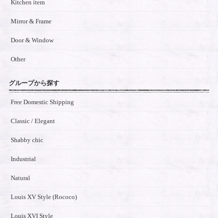
Kitchen item
Mirror & Frame
Door & Window
Other
グループから探す
Free Domestic Shipping
Classic / Elegant
Shabby chic
Industrial
Natural
Louis XV Style (Rococo)
Louis XVI Style