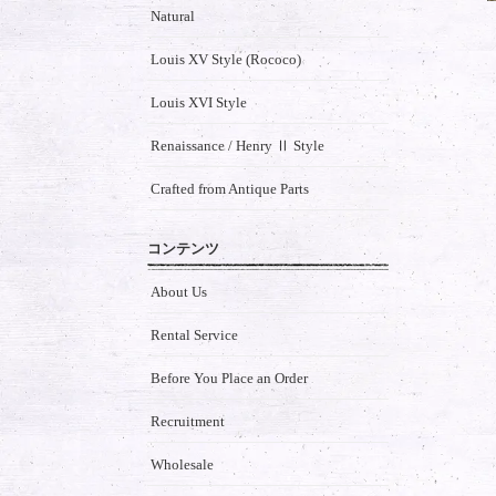
Natural
Louis XV Style (Rococo)
Louis XVI Style
Renaissance / Henry Ⅱ Style
Crafted from Antique Parts
コンテンツ
About Us
Rental Service
Before You Place an Order
Recruitment
Wholesale