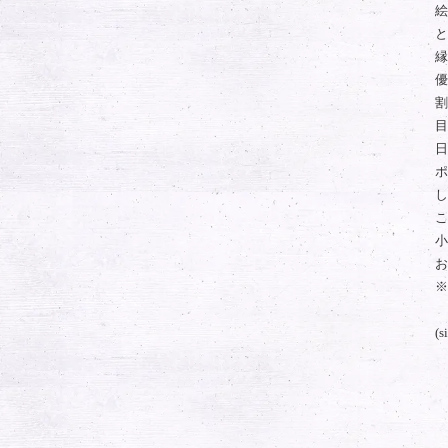
絵
と
縁
優
割
目
日
ポ
し
こ
小
お
※
(
ミ
シ