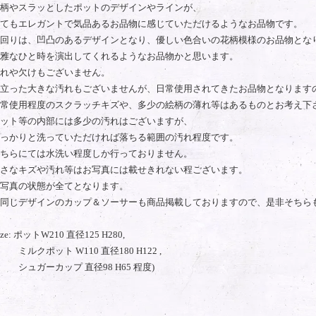
柄やスラッとしたポットのデザインやラインが、
てもエレガントで気品あるお品物に感じていただけるようなお品物です。
回りは、凹凸のあるデザインとなり、優しい色合いの花柄模様のお品物とな
雅なひと時を演出してくれるようなお品物かと思います。
れや欠けもございません。
立った大きな汚れもございませんが、日常使用されてきたお品物となります
常使用程度のスクラッチキズや、多少の絵柄の薄れ等はあるものとお考え下
ット等の内部には多少の汚れはございますが、
っかりと洗っていただければ落ちる範囲の汚れ程度です。
ちらにては水洗い程度しか行っておりません。
さなキズや汚れ等はお写真には載せきれない程ございます。
写真の状態が全てとなります。
同じデザインのカップ＆ソーサーも商品掲載しておりますので、是非そちら
size: ポットW210 直径125 H280,
ルクポット W110 直径180 H122 ,
ュガーカップ 直径98 H65 程度)