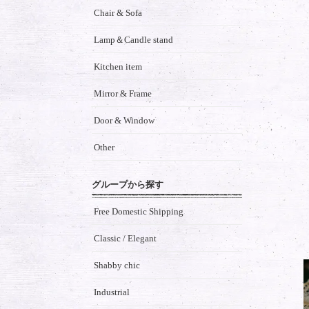
Chair & Sofa
Lamp＆Candle stand
Kitchen item
Mirror & Frame
Door & Window
Other
グループから探す
Free Domestic Shipping
Classic / Elegant
Shabby chic
Industrial