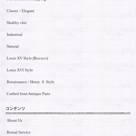
Classic / Elegant
Shabby chic
Industrial
Natural
Louis XV Style (Rococo)
Louis XVI Style
Renaissance / Henry Ⅱ Style
Crafted from Antique Parts
コンテンツ
About Us
Rental Service