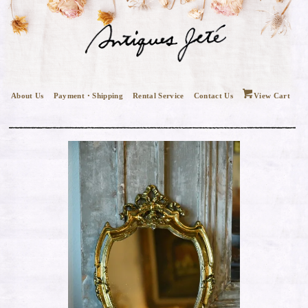
About Us
Payment・Shipping
Rental Service
Contact Us
View Cart