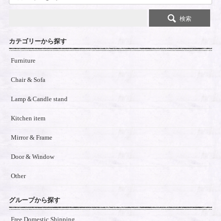
検索
カテゴリーから探す
Furniture
Chair & Sofa
Lamp＆Candle stand
Kitchen item
Mirror & Frame
Door & Window
Other
グループから探す
Free Domestic Shipping