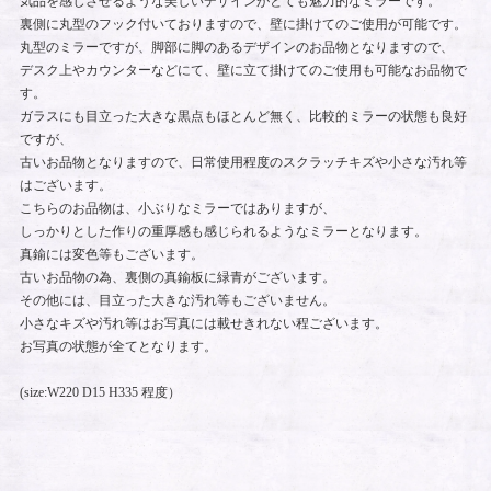
気品を感じさせるような美しいデザインがとても魅力的なミラーです。
裏側に丸型のフック付いておりますので、壁に掛けてのご使用が可能です。
丸型のミラーですが、脚部に脚のあるデザインのお品物となりますので、
デスク上やカウンターなどにて、壁に立て掛けてのご使用も可能なお品物で
す。
ガラスにも目立った大きな黒点もほとんど無く、比較的ミラーの状態も良好
ですが、
古いお品物となりますので、日常使用程度のスクラッチキズや小さな汚れ等
はございます。
こちらのお品物は、小ぶりなミラーではありますが、
しっかりとした作りの重厚感も感じられるようなミラーとなります。
真鍮には変色等もございます。
古いお品物の為、裏側の真鍮板に緑青がございます。
その他には、目立った大きな汚れ等もございません。
小さなキズや汚れ等はお写真には載せきれない程ございます。
お写真の状態が全てとなります。
(size:W220 D15 H335 程度）