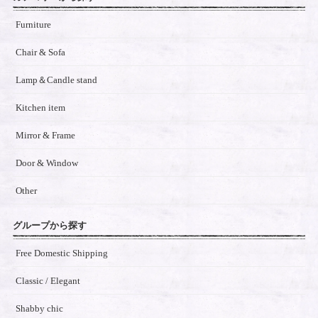
Furniture
Chair & Sofa
Lamp＆Candle stand
Kitchen item
Mirror & Frame
Door & Window
Other
グループから探す
Free Domestic Shipping
Classic / Elegant
Shabby chic