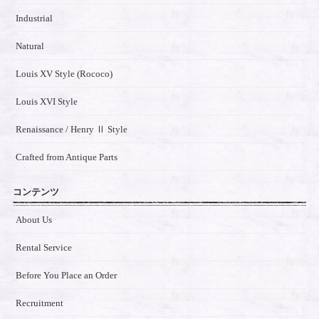
Industrial
Natural
Louis XV Style (Rococo)
Louis XVI Style
Renaissance / Henry Ⅱ Style
Crafted from Antique Parts
コンテンツ
About Us
Rental Service
Before You Place an Order
Recruitment