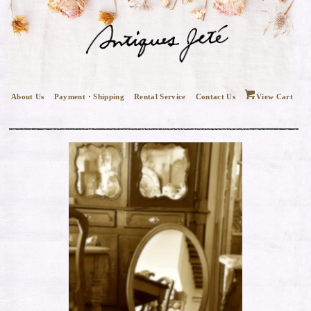
About Us
Payment・Shipping
Rental Service
Contact Us
View Cart