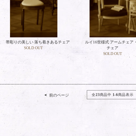
帯彫りの美しい 落ち着きあるチェア
ルイ16世様式 アームチェア
SOLD OUT
チェア
SOLD OUT
全
23
商品中
1-6
商品表示
前のページ