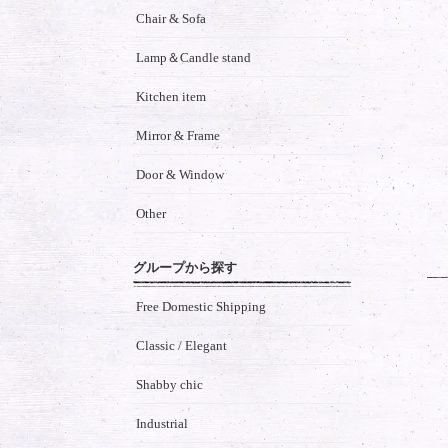
Chair & Sofa
Lamp＆Candle stand
Kitchen item
Mirror & Frame
Door & Window
Other
グループから探す
Free Domestic Shipping
Classic / Elegant
Shabby chic
Industrial