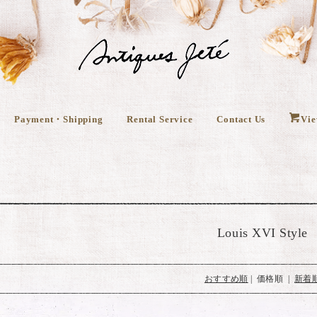
Payment・Shipping
Rental Service
Contact Us
Vie
Louis XVI Style
おすすめ順
| 価格順 |
新着