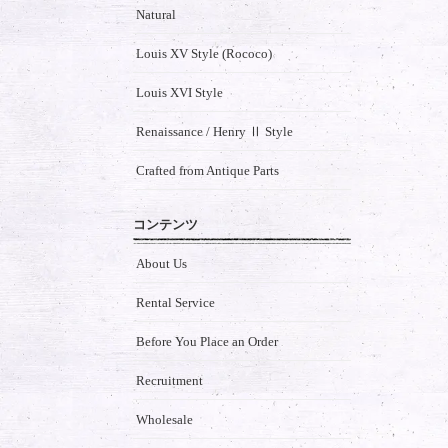
Natural
Louis XV Style (Rococo)
Louis XVI Style
Renaissance / Henry Ⅱ Style
Crafted from Antique Parts
コンテンツ
About Us
Rental Service
Before You Place an Order
Recruitment
Wholesale