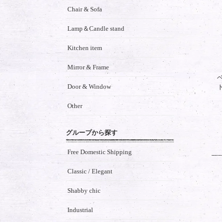
Chair & Sofa
Lamp＆Candle stand
Kitchen item
Mirror & Frame
Door & Window
Other
グループから探す
Free Domestic Shipping
Classic / Elegant
Shabby chic
Industrial