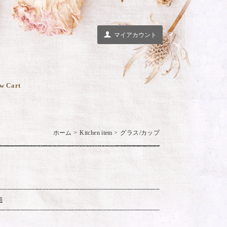
マイアカウント
w Cart
ホーム
>
Kitchen item
>
グラス/カップ
順