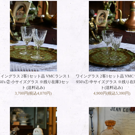
イングラス 2客1セット品 VMCランス 1
ワイングラス 2客1セット品 VMC
950's ② 小サイズグラス ※残り在庫3セッ
950's① 中サイズグラス ※残り在
ト (送料込み)
ト(送料込み)
3,700円(税込4,070円)
4,900円(税込5,390円)