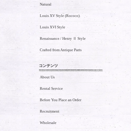
Natural
Louis XV Style (Rococo)
Louis XVI Style
Renaissance / Henry Ⅱ Style
Crafted from Antique Parts
コンテンツ
About Us
Rental Service
Before You Place an Order
Recruitment
Wholesale