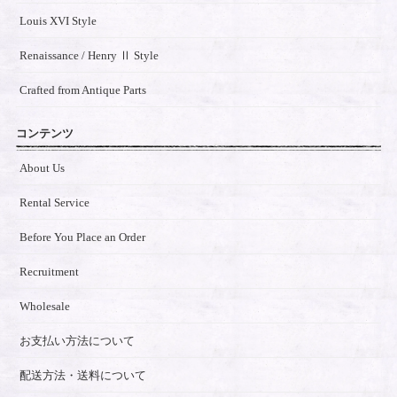
Louis XVI Style
Renaissance / Henry Ⅱ Style
Crafted from Antique Parts
コンテンツ
About Us
Rental Service
Before You Place an Order
Recruitment
Wholesale
お支払い方法について
配送方法・送料について