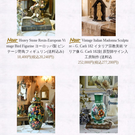
Heavy Stone Resin-European Vi
Vintage Italian Madonna Sculptu
ntage Bird Figurine ヨーロッパ製 ビン
re – G. Carli 182 イタリア宗教美術 マ
テージ野鳥フィギュリン(送料込み)
リア像 G. Carli 182刻 原型師サイン入
18,400円(税込20,240円)
工房制作 (送料込
252,000円(税込277,200円)