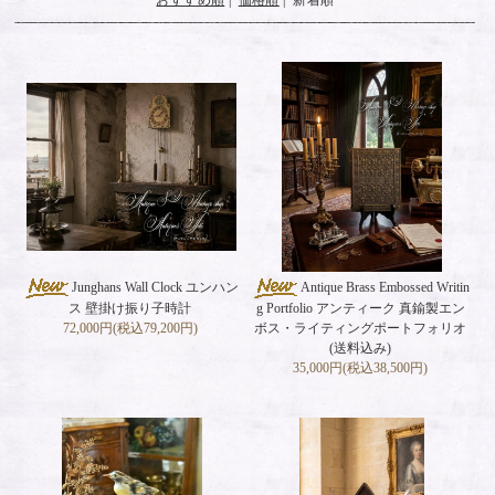
Junghans Wall Clock ユンハン
Antique Brass Embossed Writin
ス 壁掛け振り子時計
g Portfolio アンティーク 真鍮製エン
72,000円(税込79,200円)
ボス・ライティングポートフォリオ
(送料込み)
35,000円(税込38,500円)