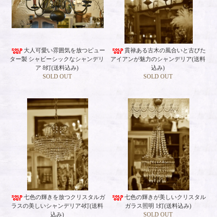
大人可愛い雰囲気を放つピュー
貫禄ある古木の風合いと古びた
ター製 シャビーシックなシャンデリ
アイアンが魅力のシャンデリア(送料
ア 8灯(送料込み)
込み)
SOLD OUT
SOLD OUT
七色の輝きを放つクリスタルガ
七色の輝きが美しいクリスタル
ラスの美しいシャンデリア4灯(送料
ガラス照明 1灯(送料込み)
込み)
SOLD OUT