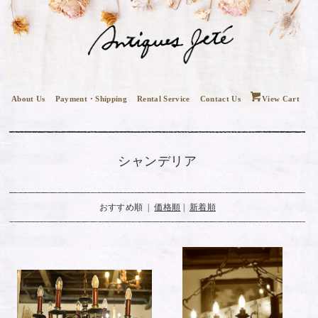
About Us
Payment・Shipping
Rental Service
Contact Us
View Cart
シャンデリア
おすすめ順 |
価格順
|
新着順