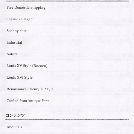
Free Domestic Shipping
Classic / Elegant
Shabby chic
Industrial
Natural
Louis XV Style (Rococo)
Louis XVI Style
Renaissance / Henry Ⅱ Style
Crafted from Antique Parts
コンテンツ
About Us