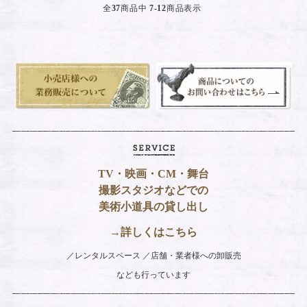
全
37
商品中
7-12
商品表示
TV・映画・CM・舞台
撮影スタジオなどでの
美術小道具の貸し出し
→詳しくはこちら
レンタルスペース
店舗・業者様への卸販売
なども行っています